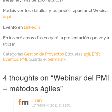
líneas hay más de 200 inscritos)
Podéis ver los detalles y os podéis apuntar al Webinar
aquí
.
Evento en
LinkedIn
En los próximos días colgaré la presentación que voy a
utilizar
Categorías
Gestión de Proyectos
Etiquetas
agil
,
ERP
,
Eventos
,
PMI
. Guarda el
permalink
.
4 thoughts on “
Webinar del PMI
– métodos ágiles
”
Fran
17 febrero 2011 at 21:01