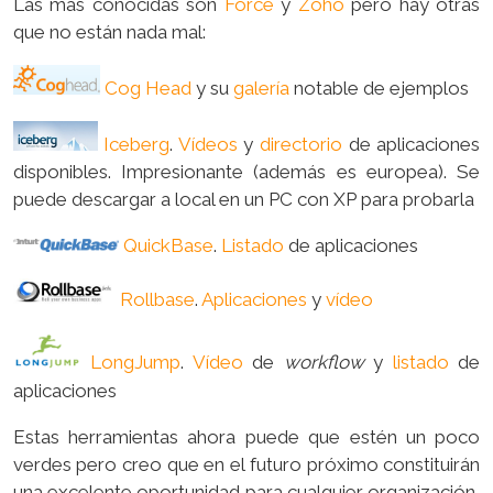
Las más conocidas son
Force
y
Zoho
pero hay otras
que no están nada mal:
Cog Head
y su
galería
notable de ejemplos
Iceberg
.
Vídeos
y
directorio
de aplicaciones
disponibles. Impresionante (además es europea). Se
puede descargar a local en un PC con XP para probarla
QuickBase
.
Listado
de aplicaciones
Rollbase
.
Aplicaciones
y
vídeo
LongJump
.
Vídeo
de
workflow
y
listado
de
aplicaciones
Estas herramientas ahora puede que estén un poco
verdes pero creo que en el futuro próximo constituirán
una excelente oportunidad para cualquier organización,