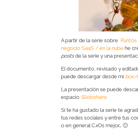
A partir de la serie sobre
Puntos 
negocio SaaS / en la nube
he cr
posts
de la serie y una presenta
El documento, revisado y editado
puede descargar desde mi
box.n
La presentación se puede desca
espacio
Slideshare
.
Si te ha gustado la serie te agra
tus redes sociales y entre tus c
o en general C
x
Os mejor… 🙂