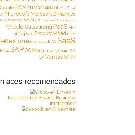
IaaS
HCM
humor
Google
La
ibm
IoT
Microsoft
Microsoft Dynamics
le
NetSuite
ultitenancy
Nucleus
Open Source
PaaS
Oracle
Outsourcing
PMI
Productividad
principios
ProM
SaaS
reflexiones
RPA
Robotics
SAP
SCM
force
Sun
supply chain
ToC
Ventas
WHM
UX
nlaces recomendados