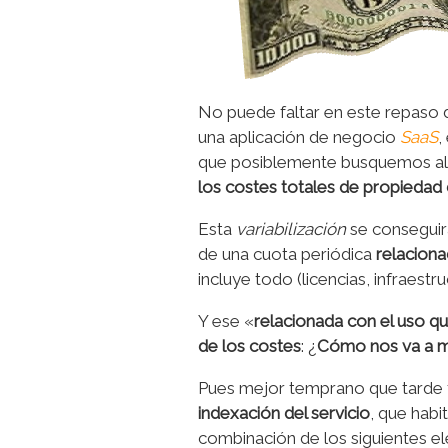
No puede faltar en este repaso d
una aplicación de negocio
SaaS
,
que posiblemente busquemos al
los costes totales de propiedad 
Esta
variabilización
se conseguir
de una cuota periódica
relaciona
incluye todo (licencias, infraestr
Y ese «
relacionada con el uso q
de los costes
: ¿
Cómo nos va a me
Pues mejor temprano que tarde
indexación del servicio
, que hab
combinación de los siguientes e