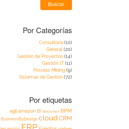
Por Categorías
Consultoría
(10)
General
(20)
Gestión de Proyectos
(14)
Gestión IT
(11)
Process Mining
(9)
Sistemas de Gestión
(72)
Por etiquetas
BPM
agil
BI
amazon
Blockchain
cloud
CRM
BusinessByDesign
ERP
Eventos
desarrollo
gartner