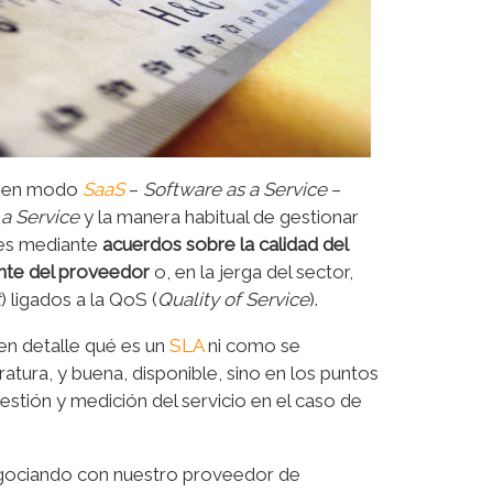
ón en modo
SaaS
–
Software as a Service
–
 a Service
y la manera habitual de gestionar
 es mediante
acuerdos sobre la calidad del
iente del proveedor
o, en la jerga del sector,
t
) ligados a la QoS (
Quality of Service
).
en detalle qué es un
SLA
ni como se
atura, y buena, disponible, sino en los puntos
estión y medición del servicio en el caso de
gociando con nuestro proveedor de