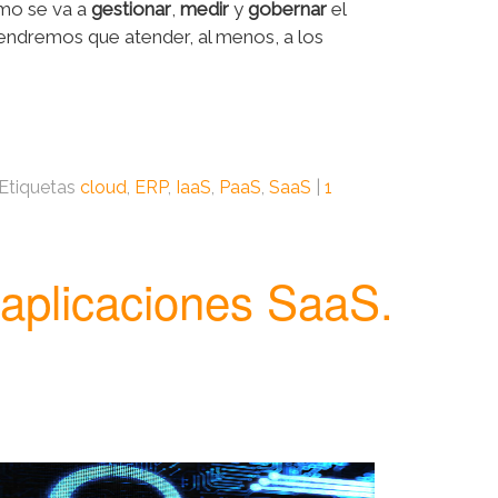
mo se va a
gestionar
,
medir
y
gobernar
el
tendremos que atender, al menos, a los
Etiquetas
cloud
,
ERP
,
IaaS
,
PaaS
,
SaaS
|
1
 aplicaciones SaaS.