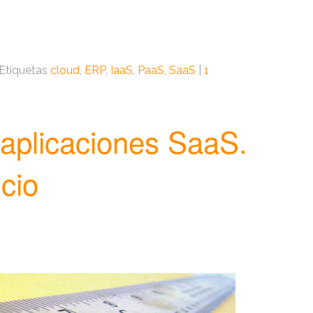
Etiquetas
cloud
,
ERP
,
IaaS
,
PaaS
,
SaaS
|
1
 aplicaciones SaaS.
cio