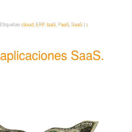
Etiquetas
cloud
,
ERP
,
IaaS
,
PaaS
,
SaaS
|
1
 aplicaciones SaaS.