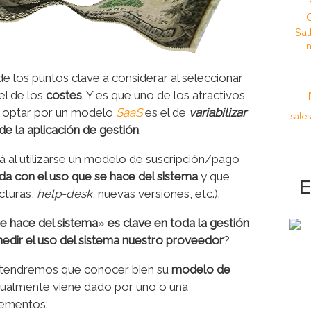
Sal
m
e los puntos clave a considerar al seleccionar
 el de los
costes
. Y es que uno de los atractivos
 optar por un modelo
SaaS
es el de
variabilizar
sales
de la aplicación de gestión
.
á al utilizarse un modelo de suscripción/pago
da con el uso que se hace del sistema
y que
E
ucturas,
help-desk
, nuevas versiones, etc.).
ue hace del sistema
»
es clave en toda la gestión
dir el uso del sistema nuestro proveedor
?
 tendremos que conocer bien su
modelo de
itualmente viene dado por uno o una
lementos: