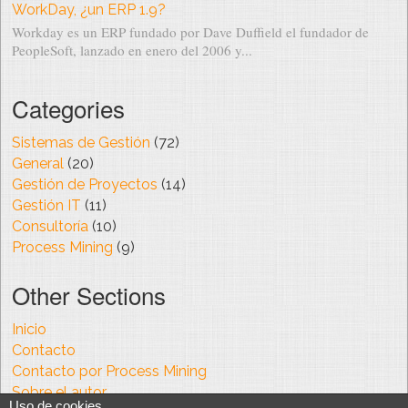
WorkDay, ¿un ERP 1.9?
Workday es un ERP fundado por Dave Duffield el fundador de
PeopleSoft, lanzado en enero del 2006 y...
Categories
Sistemas de Gestión
(72)
General
(20)
Gestión de Proyectos
(14)
Gestión IT
(11)
Consultoría
(10)
Process Mining
(9)
Other Sections
Inicio
Contacto
Contacto por Process Mining
Sobre el autor
Uso de cookies