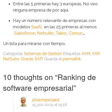
Entre las 5 primeras hay 3 europeas. No veo
ninguna empresa de por aquí.
Hay un número relevante de empresas con
modelos
SaaS
: en las 25 primeras al menos
Salesforce
,
Netsuite
,
Taleo
,
Concur
,…
Un lista para mirarse con tiempo.
Categorías
Sistemas de Gestión
Etiquetas
AMR
,
ERP
,
NetSuite
,
Oracle
,
SAP
. Guarda el
permalink
.
10 thoughts on “
Ranking de
software empresarial
”
josempelaez
15 julio 2009 at 19:56