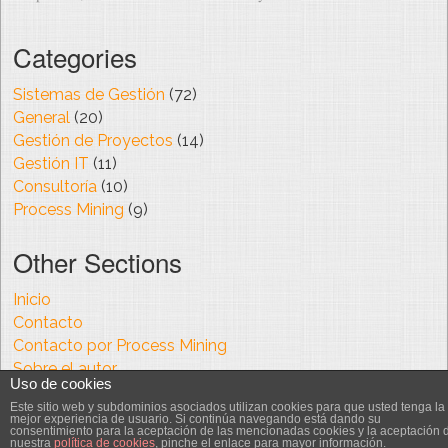
Categories
Sistemas de Gestión
(72)
General
(20)
Gestión de Proyectos
(14)
Gestión IT
(11)
Consultoría
(10)
Process Mining
(9)
Other Sections
Inicio
Contacto
Contacto por Process Mining
Sobre el autor
Uso de cookies
Este sitio web y subdominios asociados utilizan cookies para que usted tenga la
mejor experiencia de usuario. Si continúa navegando está dando su
I'm using the
Crisp Persona
WordPress theme.
consentimiento para la aceptación de las mencionadas cookies y la aceptación 
nuestra
política de cookies
, pinche el enlace para mayor información.