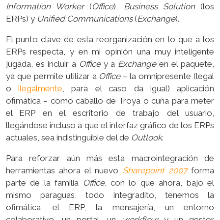
Information Worker
(
Office
),
Business Solution
(los
ERPs) y
Unified Communications
(
Exchange
).
El punto clave de esta reorganización en lo que a los
ERPs respecta, y en mi opinión una muy inteligente
jugada, es incluir a
Office
y a
Exchange
en el paquete,
ya que permite utilizar a
Office
– la omnipresente (legal
o
ilegalmente
, para el caso da igual) aplicación
ofimática – como caballo de Troya o cuña para meter
el ERP en el escritorio de trabajo del usuario,
llegándose incluso a que el interfaz gráfico de los ERPs
actuales, sea indistinguible del de
Outlook
.
Para reforzar aún más esta macrointegración de
herramientas ahora el nuevo
Sharepoint 2007
forma
parte de la familia
Office
, con lo que ahora, bajo el
mismo paraguas, todo integradito, tenemos la
ofimática, el ERP, la mensajería, un entorno
colaborativo, un portal, un
workflow
y un gestor