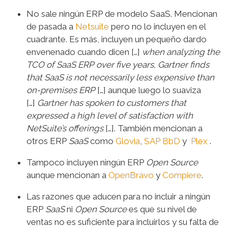
No sale ningún ERP de modelo SaaS. Mencionan
de pasada a
Netsuite
pero no lo incluyen en el
cuadrante. Es más, incluyen un pequeño dardo
envenenado cuando dicen […]
when analyzing the
TCO of SaaS ERP over five years, Gartner finds
that SaaS is not necessarily less expensive than
on-premises ERP
[…] aunque luego lo suaviza
[…]
Gartner has spoken to customers that
expressed a high level of satisfaction with
NetSuite’s offerings
[…]. También mencionan a
otros ERP
SaaS
como
Glovia
,
SAP BbD
y
Plex
.
Tampoco incluyen ningún ERP
Open Source
aunque mencionan a
OpenBravo
y
Compiere
.
Las razones que aducen para no incluir a ningún
ERP
SaaS
ni
Open Source
es que su nivel de
ventas no es suficiente para incluirlos y su falta de